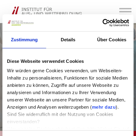
Kurse
Über Uns
Login
Kontakt
Zustimmung
Details
Über Cookies
Diese Webseite verwendet Cookies
22 JUNI, 2022
Myths about Equine
Wir würden gerne Cookies verwenden, um Webseiten-
Inhalte zu personalisieren, Funktionen für soziale Medien
Assisted Coaching
anbieten zu können, Zugriffe auf unsere Webseite zu
analysieren und Informationen zu Ihrer Verwendung
unserer Webseite an unsere Partner für soziale Medien,
Anzeigen und Analysen weiterzugeben (
mehr dazu
).
Sind Sie widerruflich mit der Nutzung von Cookies
einverstanden?
(Um einzelne Cookies abzubestellen, bitte klicken Sie auf