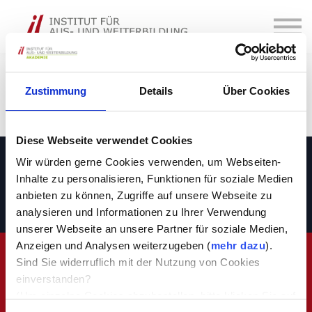
Kurse
Über Uns
Login
Kontakt
Zustimmung
Details
Über Cookies
Diese Webseite verwendet Cookies
Cookie Declaration
Wir würden gerne Cookies verwenden, um Webseiten-
Inhalte zu personalisieren, Funktionen für soziale Medien
anbieten zu können, Zugriffe auf unsere Webseite zu
für die il Online Akademie | il Aus- und Weiterbildung GmbH
analysieren und Informationen zu Ihrer Verwendung
unserer Webseite an unsere Partner für soziale Medien,
Anzeigen und Analysen weiterzugeben (
mehr dazu
).
Sind Sie widerruflich mit der Nutzung von Cookies
einverstanden?
(Um einzelne Cookies abzubestellen, bitte klicken Sie auf