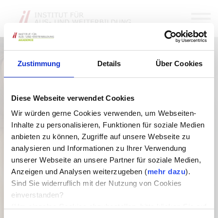
Kurse
Über Uns
Login
Kontakt
Zustimmung
Details
Über Cookies
Diese Webseite verwendet Cookies
Wir würden gerne Cookies verwenden, um Webseiten-
Einloggen um zu lernen
Inhalte zu personalisieren, Funktionen für soziale Medien
anbieten zu können, Zugriffe auf unsere Webseite zu
analysieren und Informationen zu Ihrer Verwendung
unserer Webseite an unsere Partner für soziale Medien,
Anzeigen und Analysen weiterzugeben (
mehr dazu
).
oder
Sind Sie widerruflich mit der Nutzung von Cookies
einverstanden?
Wie lautet Deine E-mail?
(Um einzelne Cookies abzubestellen, bitte klicken Sie auf